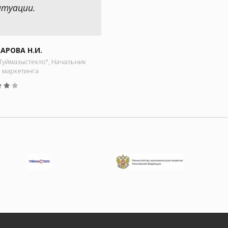
итуации.
АРОВА Н.И.
Туймазыстекло", Начальник
а маркетинга