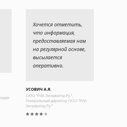
Хочется отметить,
что информация,
предоставляемая нам
на регулярной основе,
высылается
оперативно.
УСОВИЧ А.Я.
ООО "РИА Экскаватор.Ру.",
енции
Генеральный директор ООО "РИА
Экскаватор.Ру."