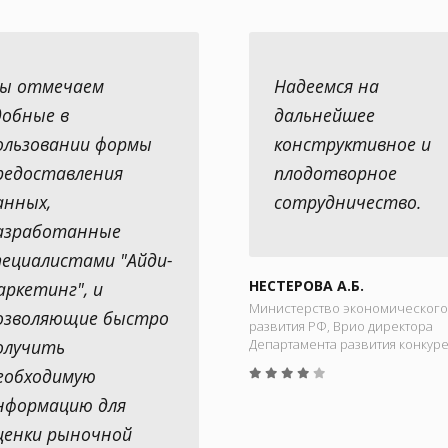
ы отмечаем
Надеемся на
добные в
дальнейшее
ользовании формы
конструктивное и
редоставления
плодотворное
анных,
сотрудничество.
азработанные
пециалистами "Айди-
НЕСТЕРОВА А.Б.
аркетинг", и
Министерство экономического
озволяющие быстро
развития РФ, Врио директора
олучить
Департамента развития конкур
еобходимую
нформацию для
ценки рыночной