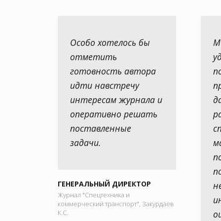
Особо хотелось бы
М
отметить
у
готовность автора
п
идти навстречу
п
интересам журнала и
д
оперативно решать
р
поставленные
с
задачи.
м
п
п
ГЕНЕРАЛЬНЫЙ ДИРЕКТОР
н
Журнал "Спецтехника и
и
коммерческий транспорт", Закурдаев
К.С.
о