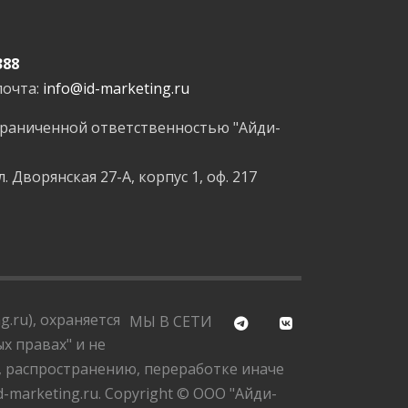
388
почта:
info@id-marketing.ru
граниченной ответственностью "Айди-
л. Дворянская 27-А, корпус 1, оф. 217
.ru), охраняется
МЫ В СЕТИ
х правах" и не
, распространению, переработке иначе
marketing.ru. Copyright © ООО "Айди-