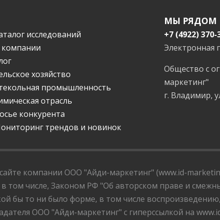
МЫ РЯДОМ
аталог исследований
+7 (4922) 370-
 компании
Электронная 
лог
Общество с о
ельское хозяйство
маркетинг"
текольная промышленность
г. Владимир, у
имическая отрасль
осье конкурента
ониторинг трендов и новинок
айте компании ООО "Айди-маркетинг" (www.id-marketing
 в том числе, Законом РФ "Об авторском праве и смежны
ой бы то ни было форме, в том числе воспроизведению
дателя ООО "Айди-маркетинг" с гиперссылкой на www.id-