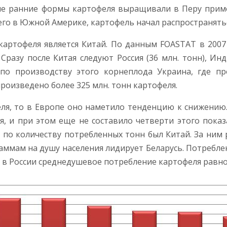
ые ранние формы картофеля выращивали в Перу пример
го в Южной Америке, картофель начал распространятьс
артофеля является Китай. По данным FOASTAT в 2007 
Сразу после Китая следуют Россия (36 млн. тонн), Инди
по производству этого корнеплода Украина, где пр
произведено более 325 млн. тонн картофеля.
еля, то в Европе оно наметило тенденцию к снижению.
я, и при этом еще не составило четверти этого показ
 по количеству потребленных тонн был Китай. За ним
раммам на душу населения лидирует Беларусь. Потреблен
 в России среднедушевое потребление картофеля равно 7