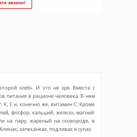
те звонок!
торой хлеб». И это не зря. Вместе с
в питания в рационе человека. В нем
 К, Е и, конечно же, витамин С. Кроме
ий, фосфор, кальций, железо, магний.
и на пару, жареный на сковороде, в
линах, запеканках, подливах и супах.