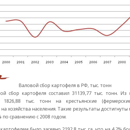
Валовой сбор картофеля в РФ, тыс. тонн
й сбор картофеля составил 31139,77 тыс. тонн. Из н
и, 1826,88 тыс. тонн на крестьянские (фермерск
 на хозяйства населения. Такие результаты достигнуты 
8% по сравнению с 2008 годом.
картофелем было засеяно 2192,8 тыс. га, что на 4,2% б