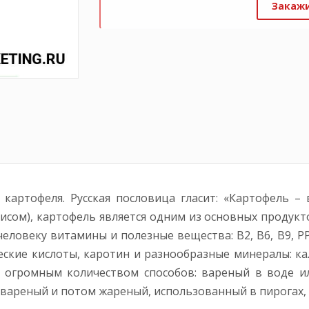
Закажи
артофеля. Русская пословица гласит: «Картофель – в
сом), картофель является одним из основных продукто
ловеку витамины и полезные вещества: В2, В6, В9, РР,
еские кислоты, каротин и разнообразные минералы: кал
огромным количеством способов: вареный в воде ил
вареный и потом жареный, использованный в пирогах, б