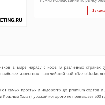
Нужно исследование по рынку без
Закажи
тков в мире наряду с кофе. В различных странах 
аиболее известных - английский чай «five o’clock»; 
я от самых простых и недорогих до premium сортов и 
 Красный Халат), урожай которого не превышает 500 гр