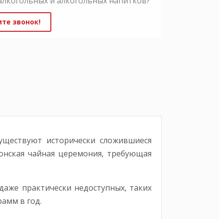
алкогольных и алкогольных напитков?
те звонок!
существуют исторически сложившиеся
японская чайная церемония, требующая
даже практически недоступных, таких
амм в год.