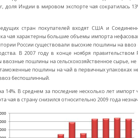
r, доля Индии в мировом экспорте чая сократилась 13
едущих стран покупателей входят США и Соединенн
ынка чая характерны большие объемы импорта нефасов
итории России существовали высокие пошлины на ввоз
одства. В 2007 году в конце ноября правительством 
ы ввозные пошлины на сельскохозяйственное сырье, не
аможенные пошлины на чай в первичных упаковках нет
 ввоз беспошлинный.
на 14%. В среднем за последние несколько лет импорт 
рта чая в страну снизился относительно 2009 года незнач