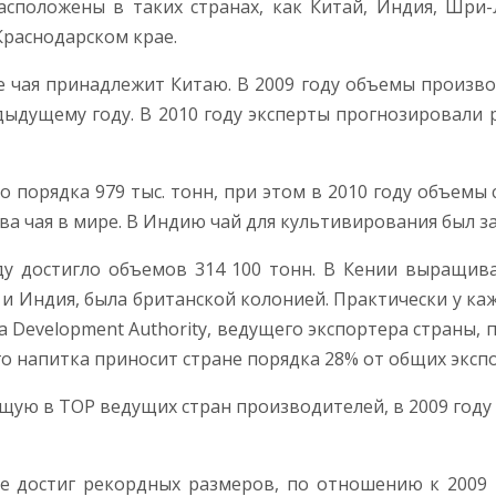
положены в таких странах, как Китай, Индия, Шри-Л
Краснодарском крае.
 чая принадлежит Китаю. В 2009 году объемы производс
дыдущему году. В 2010 году эксперты прогнозировали р
 порядка 979 тыс. тонн, при этом в 2010 году объемы 
а чая в мире. В Индию чай для культивирования был за
ду достигло объемов 314 100 тонн. В Кении выращива
к и Индия, была британской колонией. Практически у к
a Development Authority, ведущего экспортера страны, 
 напитка приносит стране порядка 28% от общих эксп
ую в ТОР ведущих стран производителей, в 2009 году в
е достиг рекордных размеров, по отношению к 2009 