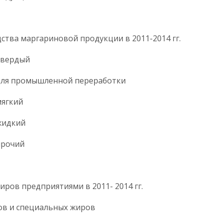
водства маргариновой продукции в 2011-2014 гг.
н твердый
 для промышленной переработки
ин мягкий
ин жидкий
ин прочий
иры
ецжиров предприятиями в 2011- 2014 гг.
ов и специальных жиров