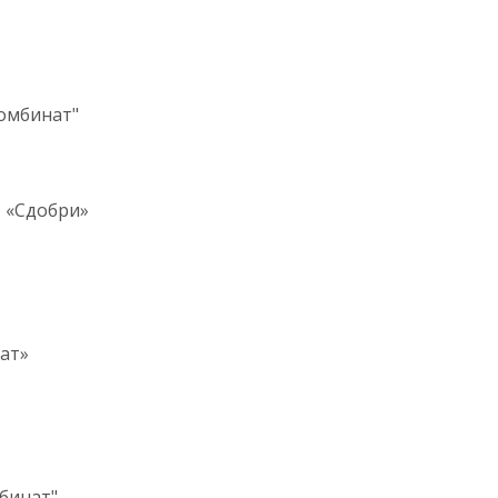
й комбинат"
», «Сдобри»
инат»
 Комбинат"