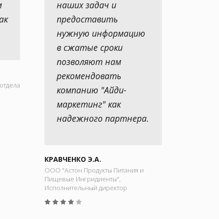
м
наших задач и
ак
предоставить
нужную информацию
в сжатые сроки
позволяют нам
рекомендовать
отдела
компанию "Айди-
маркетинг" как
надежного партнера.
КРАВЧЕНКО Э.А.
ООО "Астон Продукты Питания и
Пищевые Ингридиенты",
Исполнительный директор