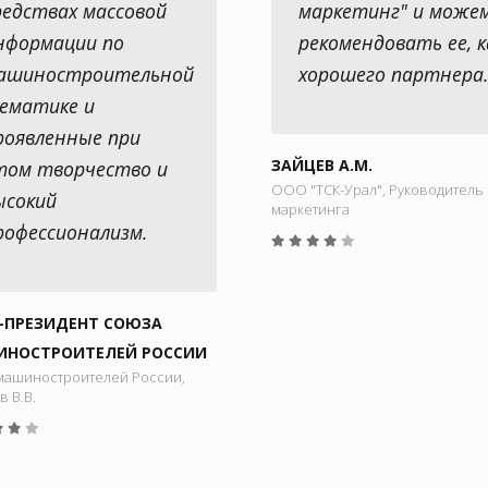
редствах массовой
маркетинг" и може
нформации по
рекомендовать ее, к
ашиностроительной
хорошего партнера.
ематике и
роявленные при
ЗАЙЦЕВ А.М.
том творчество и
ООО "ТСК-Урал", Руководитель 
ысокий
маркетинга
рофессионализм.
-ПРЕЗИДЕНТ СОЮЗА
НОСТРОИТЕЛЕЙ РОССИИ
машиностроителей России,
в В.В.