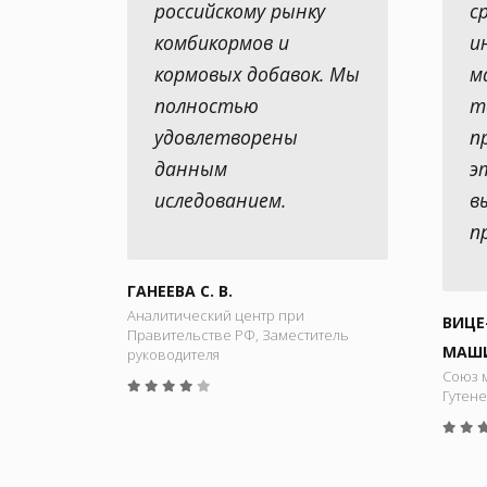
российскому рынку
с
комбикормов и
и
кормовых добавок. Мы
м
полностью
т
удовлетворены
п
данным
э
иследованием.
в
п
ГАНЕЕВА С. В.
Аналитический центр при
ВИЦЕ
Правительстве РФ, Заместитель
МАШИ
руководителя
Союз 
Гутене