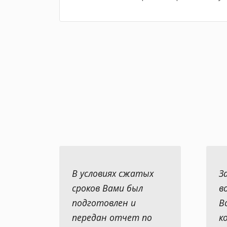
В условиях сжатых
З
сроков Вами был
в
подготовлен и
В
передан отчет по
к