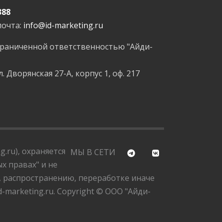
388
почта:
info@id-marketing.ru
граниченной ответственностью "Айди-
л. Дворянская 27-А, корпус 1, оф. 217
.ru), охраняется
МЫ В СЕТИ
х правах" и не
, распространению, переработке иначе
marketing.ru. Copyright © ООО "Айди-