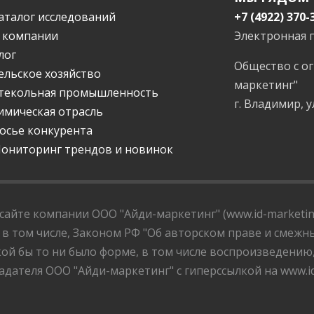
аталог исследований
+7 (4922) 370-
 компании
Электронная 
лог
Общество с о
ельское хозяйство
маркетинг"
текольная промышленность
г. Владимир, у
имическая отрасль
осье конкурента
ониторинг трендов и новинок
айте компании ООО "Айди-маркетинг" (www.id-marketing
 в том числе, Законом РФ "Об авторском праве и смежны
ой бы то ни было форме, в том числе воспроизведению
дателя ООО "Айди-маркетинг" с гиперссылкой на www.id-