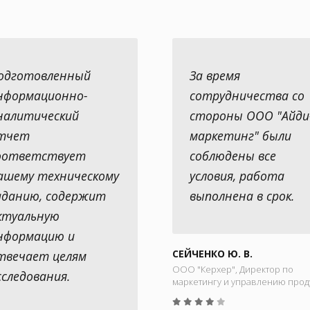
одготовленный
За время
нформационно-
сотрудничества со
налитический
стороны ООО "Айди
тчет
маркетинг" были
оответствует
соблюдены все
ашему техническому
условия, работа
аданию, содержит
выполнена в срок.
ктуальную
нформацию и
СЕЙЧЕНКО Ю. В.
твечает целям
ООО "Керхер", Директор по
сследования.
маркетингу и управлению прод