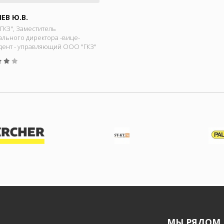
ЕВ Ю.В.
ГКЗ", Заместитель
ального директора -вице-
дент - управляющий ООО "ГКЗ"
МЫ РЯДОМ