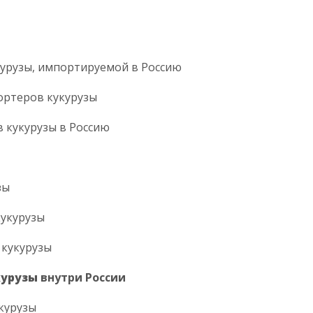
укурузы, импортируемой в Россию
портеров кукурузы
в кукурузы в Россию
зы
кукурузы
 кукурузы
курузы
внутри России
укурузы