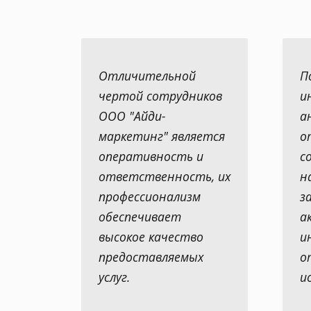
Отличительной
П
чертой сотрудников
и
ООО "Айди-
а
маркетинг" является
о
оперативность и
с
ответственность, их
н
профессионализм
з
обеспечивает
а
высокое качество
и
предоставляемых
о
услуг.
и