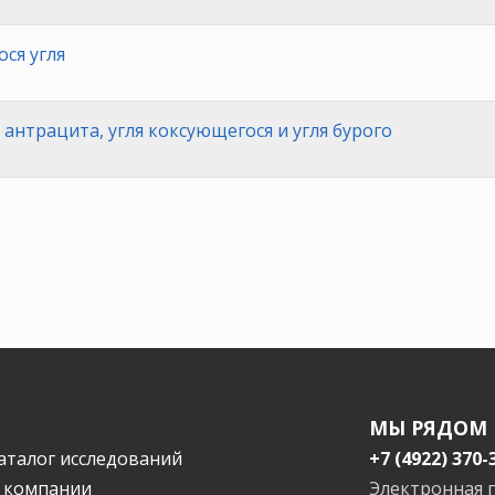
ся угля
 антрацита, угля коксующегося и угля бурого
МЫ РЯДОМ
аталог исследований
+7 (4922) 370-
 компании
Электронная 