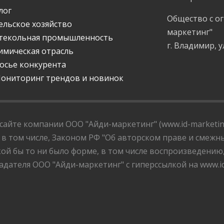
лог
Общество с о
ельское хозяйство
маркетинг"
текольная промышленность
г. Владимир, у
имическая отрасль
осье конкурента
ониторинг трендов и новинок
айте компании ООО "Айди-маркетинг" (www.id-marketing
 в том числе, Законом РФ "Об авторском праве и смежны
ой бы то ни было форме, в том числе воспроизведению
дателя ООО "Айди-маркетинг" с гиперссылкой на www.id-