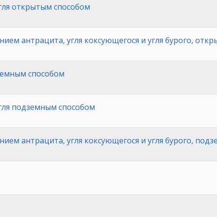
гля открытым способом
ением антрацита, угля коксующегося и угля бурого, отк
земным способом
гля подземным способом
ением антрацита, угля коксующегося и угля бурого, под