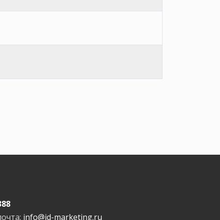
388
почта:
info@id-marketing.ru