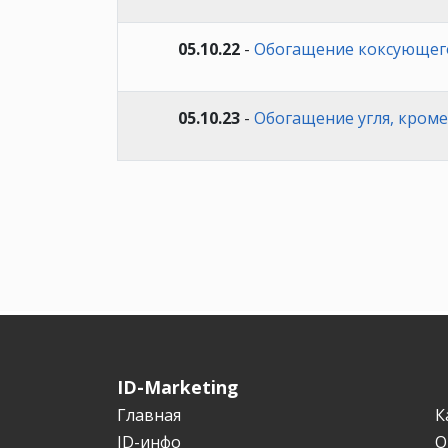
05.10.22
-
Обогащение коксующего
05.10.23
-
Обогащение угля, кроме
ID-Marketing
Главная
К
ID-инфо
О