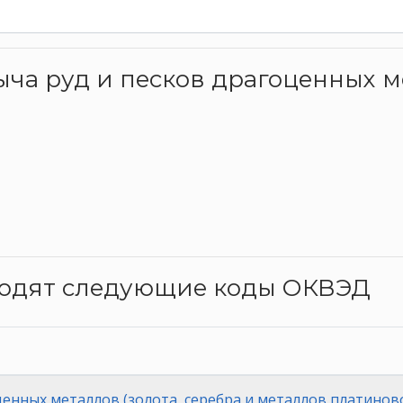
ыча руд и песков драгоценных м
ходят следующие коды ОКВЭД
ценных металлов (золота, серебра и металлов платинов