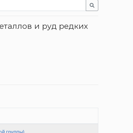
еталлов и руд редких
ой группы)