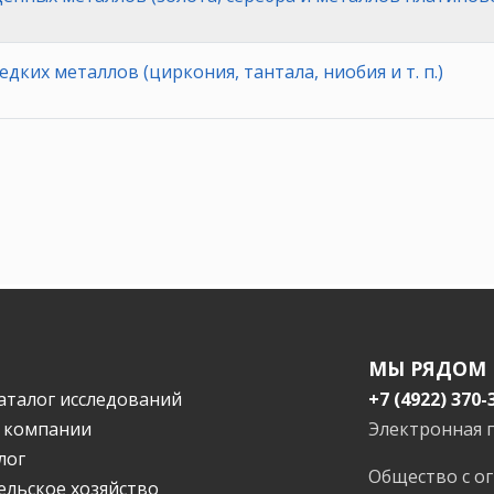
дких металлов (циркония, тантала, ниобия и т. п.)
МЫ РЯДОМ
аталог исследований
+7 (4922) 370-
 компании
Электронная 
лог
Общество с о
ельское хозяйство