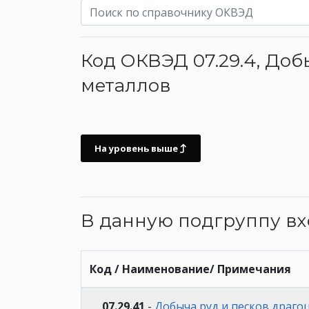
Код ОКВЭД 07.29.4, Доб
металлов
На уровень выше
В данную подгруппу в
Код / Наименование/ Примечания
07.29.41
-
Добыча руд и песков драго