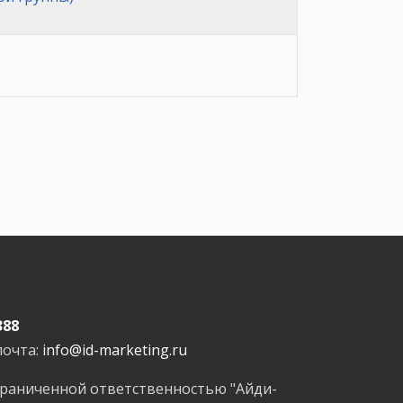
388
почта:
info@id-marketing.ru
граниченной ответственностью "Айди-