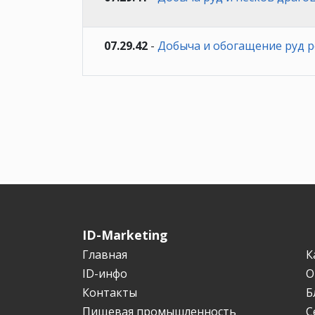
07.29.42
-
Добыча и обогащение руд ре
ID-Marketing
Главная
К
ID-инфо
О
Контакты
Б
Пищевая промышленность
С