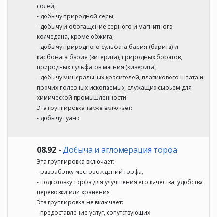
солей;
- добычу природной серы;
- добычу и обогащение серного и магнитного
колчедана, кроме обжига;
- добычу природного сульфата бария (барита) и
карбоната бария (витерита), природных боратов,
природных сульфатов магния (кизерита);
- добычу минеральных красителей, плавикового шпата и
прочих полезных ископаемых, служащих сырьем для
химической промышленности
Эта группировка также включает:
- добычу гуано
08.92
-
Добыча и агломерация торфа
Эта группировка включает:
- разработку месторождений торфа;
- подготовку торфа для улучшения его качества, удобства
перевозки или хранения
Эта группировка не включает:
- предоставление услуг, сопутствующих