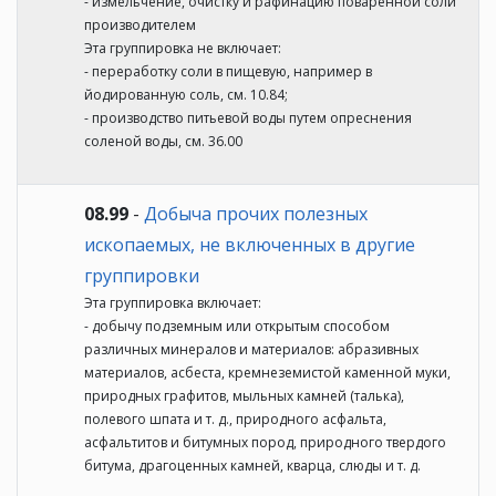
- измельчение, очистку и рафинацию поваренной соли
производителем
Эта группировка не включает:
- переработку соли в пищевую, например в
йодированную соль, см. 10.84;
- производство питьевой воды путем опреснения
соленой воды, см. 36.00
08.99
-
Добыча прочих полезных
ископаемых, не включенных в другие
группировки
Эта группировка включает:
- добычу подземным или открытым способом
различных минералов и материалов: абразивных
материалов, асбеста, кремнеземистой каменной муки,
природных графитов, мыльных камней (талька),
полевого шпата и т. д., природного асфальта,
асфальтитов и битумных пород, природного твердого
битума, драгоценных камней, кварца, слюды и т. д.