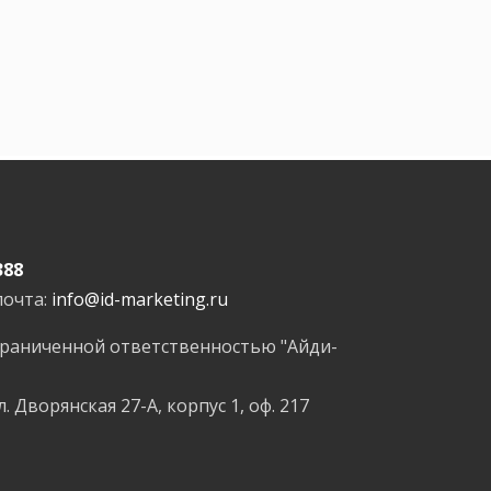
388
почта:
info@id-marketing.ru
граниченной ответственностью "Айди-
л. Дворянская 27-А, корпус 1, оф. 217