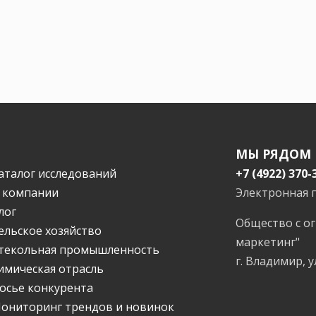
МЫ РЯДОМ
аталог исследований
+7 (4922) 370-
 компании
Электронная 
лог
Общество с о
ельское хозяйство
маркетинг"
текольная промышленность
г. Владимир, у
имическая отрасль
осье конкурента
ониторинг трендов и новинок