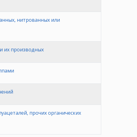
ванных, нитрованных или
и их производных
ппами
нений
луацеталей, прочих органических