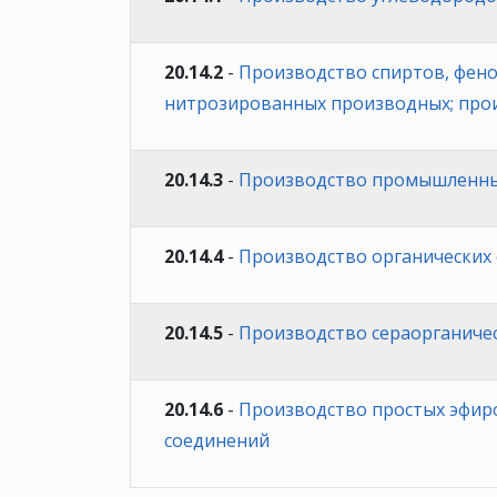
20.14.2
-
Производство спиртов, фено
нитрозированных производных; про
20.14.3
-
Производство промышленных
20.14.4
-
Производство органических
20.14.5
-
Производство сераорганичес
20.14.6
-
Производство простых эфиро
соединений