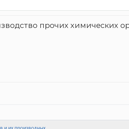
оизводство прочих химических о
в и их производных