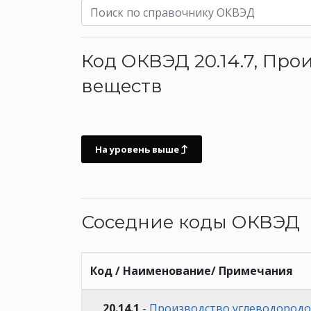
Код ОКВЭД 20.14.7, Пр
веществ
На уровень выше
Соседние коды ОКВЭД
Код / Наименование/ Примечания
20.14.1
-
Производство углеводородо