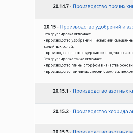
20.14.7
-
Производство прочих хи
20.15
-
Производство удобрений и аз
Эта группировка включает:
- производство удобрений: чистых или смешан
калийных солей;
- производство азотосодержащих продуктов: азо
Эта группировка также включает:
- производство глины с торфом в качестве основ
- производство глиняных смесей с землей, песк
20.15.1
-
Производство азотных ки
20.15.2
-
Производство хлорида а
20.15.3
-
Производство азотных м