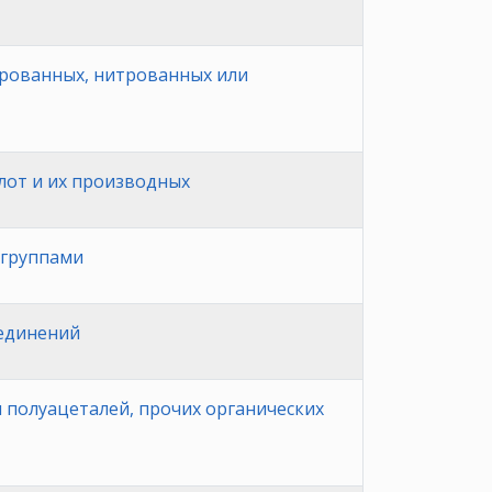
ированных, нитрованных или
от и их производных
 группами
оединений
 полуацеталей, прочих органических