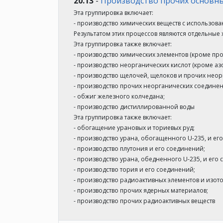
20.13
-
Производство прочих основны
Эта группировка включает:
- производство химических веществ с использов
Результатом этих процессов являются отдельны
Эта группировка также включает:
- производство химических элементов (кроме пр
- производство неорганических кислот (кроме аз
- производство щелочей, щелоков и прочих неор
- производство прочих неорганических соединен
- обжиг железного колчедана;
- производство дистиллированной воды
Эта группировка также включает:
- обогащение урановых и ториевых руд;
- производство урана, обогащенного U-235, и ег
- производство плутония и его соединений;
- производство урана, обедненного U-235, и его
- производство тория и его соединений;
- производство радиоактивных элементов и изот
- производство прочих ядерных материалов;
- производство прочих радиоактивных веществ