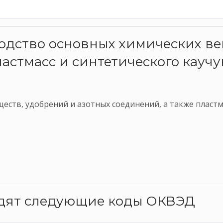
водство основных химических ве
ластмасс и синтетического кауч
еств, удобрений и азотных соединений, а также пластма
одят следующие коды ОКВЭД