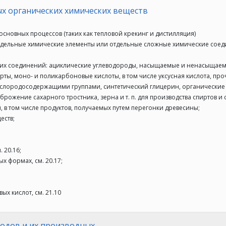
х органических химических веществ
сновных процессов (таких как тепловой крекинг и дистилляция)
отдельные химические элементы или отдельные сложные химические сое
ких соединений: ациклические углеводороды, насыщаемые и ненасыщае
ты, моно- и поликарбоновые кислоты, в том числе уксусная кислота, пр
кислородосодержащими группами, синтетический глицерин, органически
рожение сахарного тростника, зерна и т. п. для производства спиртов и
 в том числе продуктов, получаемых путем перегонки древесины;
еств;
 20.16;
х формах, см. 20.17;
х кислот, см. 21.10
одов и их производных