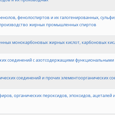
фенолов, фенолоспиртов и их галогенированных, сульф
 производство жирных промышленных спиртов
ных монокарбоновых жирных кислот, карбоновых кисл
ких соединений с азотсодержащими функциональными
ических соединений и прочих элементоорганических с
иров, органических пероксидов, эпоксидов, ацеталей и