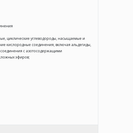
динения
мые, циклические углеводороды, насыщаемые и
очие кислородные соединения, включая альдегиды,
е соединения с азотосодержащими
 сложных эфиров;