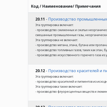
Код / Наименование/ Примечания
20.11
-
Производство промышленных
Эта группировка включает:
- производство сжиженных и сжатых неорганичес
смешанные промышленные газы, неорганические
Эта группировка не включает:
- производство метана, этана, бутана или пропана,
- производство топливных газов, таких как этан, 
- производство искусственного горючего газа из угл
20.12
-
Производство красителей и п
Эта группировка включает:
- производство красителей и пигментов из исходн
Эта группировка также включает:
- производство флуоресцентных веществ и люм