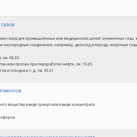
 газов
ких газов для промышленных или медицинских целей: элементные газы, ж
 кислородные соединения, например, диоксид углерода, инертные газ
 см. 06.20;
бутан или пропан при переработке нефти, см. 19.20;
я и отходов и т. д., см. 35.21
игментов
ого вещества в виде гранул или в виде концентрата
инофоров