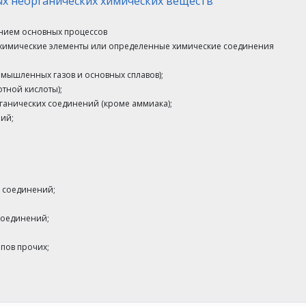
х неорганических химических веществ
анием основных процессов
е химические элементы или определенные химические соединения
омышленных газов и основных сплавов);
отной кислоты);
ганических соединений (кроме аммиака);
ий;
о соединений;
 соединений;
опов прочих;