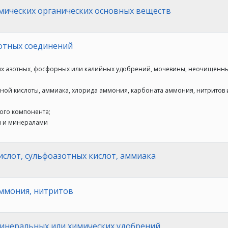
мических органических основных веществ
отных соединений
ных азотных, фосфорных или калийных удобрений, мочевины, неочищен
тной кислоты, аммиака, хлорида аммония, карбоната аммония, нитритов 
ного компонента;
ом и минералами
слот, сульфоазотных кислот, аммиака
ммония, нитритов
инеральных или химических удобрений