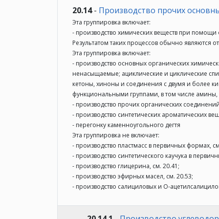
20.14
-
Производство прочих основны
Эта группировка включает:
- производство химических веществ при помощи о
Результатом таких процессов обычно являются 
Эта группировка включает:
- производство основных органических химичес
ненасыщаемые; ациклические и циклические спир
кетоны, хиноны и соединения с двумя и более 
функциональными группами, в том числе амины, б
- производство прочих органических соединений,
- производство синтетических ароматических вещ
- перегонку каменноугольного дегтя
Эта группировка не включает:
- производство пластмасс в первичных формах, см.
- производство синтетического каучука в первичны
- производство глицерина, см. 20.41;
- производство эфирных масел, см. 20.53;
- производство салициловых и О-ацетилсалициловы
20.14.1
-
Производство углеводор