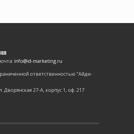
388
почта:
info@id-marketing.ru
граниченной ответственностью "Айди-
л. Дворянская 27-А, корпус 1, оф. 217