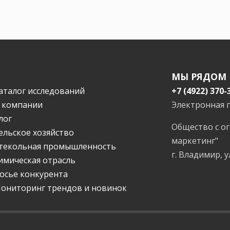
МЫ РЯДОМ
аталог исследований
+7 (4922) 370-
 компании
Электронная 
лог
Общество с о
ельское хозяйство
маркетинг"
текольная промышленность
г. Владимир, у
имическая отрасль
осье конкурента
ониторинг трендов и новинок