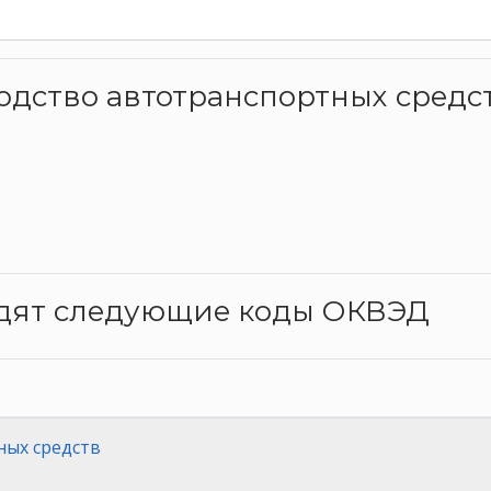
водство автотранспортных средс
одят следующие коды ОКВЭД
ных средств