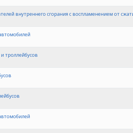
телей внутреннего сгорания с воспламенением от сжат
 автомобилей
 и троллейбусов
бусов
лейбусов
автомобилей