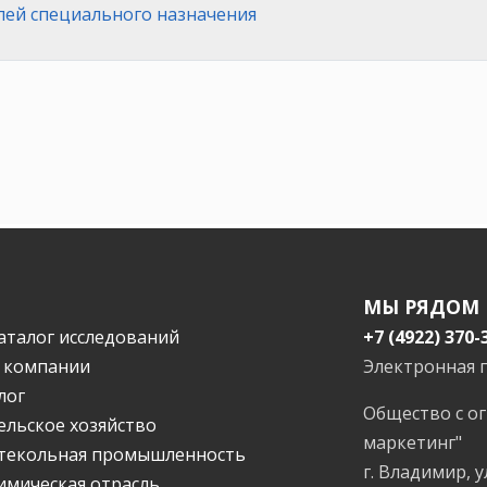
ей специального назначения
МЫ РЯДОМ
аталог исследований
+7 (4922) 370-
 компании
Электронная 
лог
Общество с о
ельское хозяйство
маркетинг"
текольная промышленность
г. Владимир, у
имическая отрасль