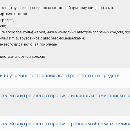
онов, грузовиков, внедорожных тягачей для полуприцепов и т. п.;
ирских вагонов;
средств;
ств;
: снегоходов, гольф-каров, наземно-водных автотранспортных средств, 
й и т. д., грузовиков с автобетономешалками;
ин этого вида, включая гоночные
автотранспортных средств
й внутреннего сгорания автотранспортных средств
телей внутреннего сгорания с искровым зажиганием с
телей внутреннего сгорания с рабочим объемом цилинд