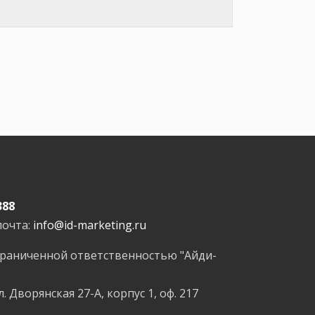
388
почта:
info@id-marketing.ru
граниченной ответственностью "Айди-
л. Дворянская 27-А, корпус 1, оф. 217