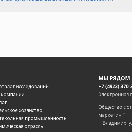
МЫ РЯДОМ
аталог исследований
+7 (4922) 370-
 компании
Электронная 
лог
Общество с о
ельское хозяйство
маркетинг"
текольная промышленность
г. Владимир, у
имическая отрасль