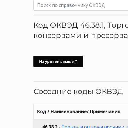
Код ОКВЭД 46.38.1, То
консервами и пресерв
На уровень выше
Соседние коды ОКВЭД
Код / Наименование/ Примечания
46.38.2
-
Торговля оптовая прочими