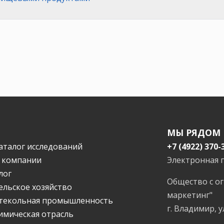
МЫ РЯДОМ
аталог исследований
+7 (4922) 370-
 компании
Электронная 
лог
Общество с о
ельское хозяйство
маркетинг"
текольная промышленность
г. Владимир, у
имическая отрасль