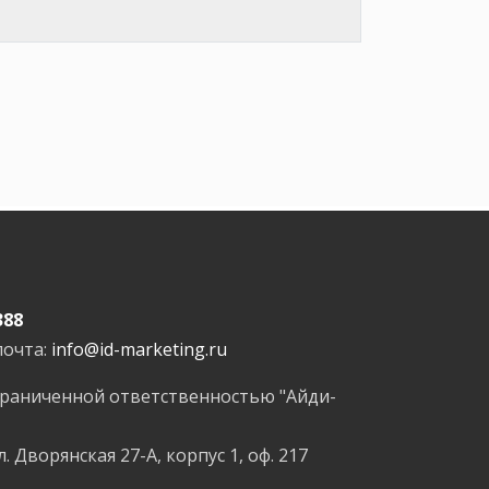
388
почта:
info@id-marketing.ru
граниченной ответственностью "Айди-
л. Дворянская 27-А, корпус 1, оф. 217