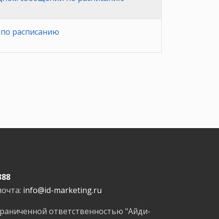
 по расписанию
388
почта:
info@id-marketing.ru
граниченной ответственностью "Айди-