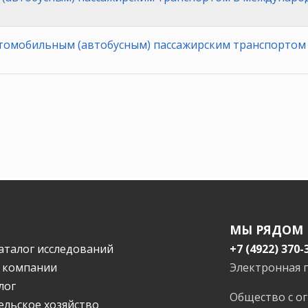
томобильным (автобусным) пассажирским транспортом
МЫ РЯДОМ
аталог исследований
+7 (4922) 370-
 компании
Электронная 
лог
Общество с о
ельское хозяйство