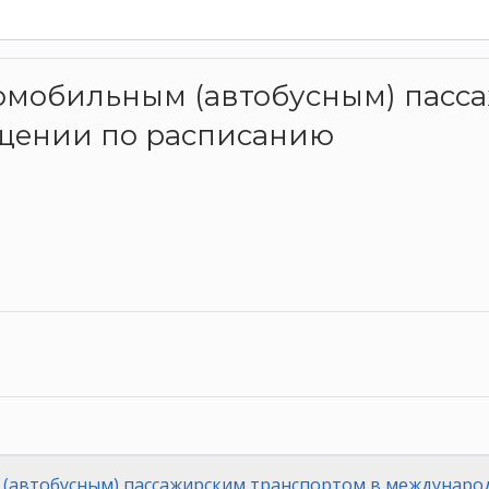
автомобильным (автобусным) пас
щении по расписанию
(автобусным) пассажирским транспортом в междунаро