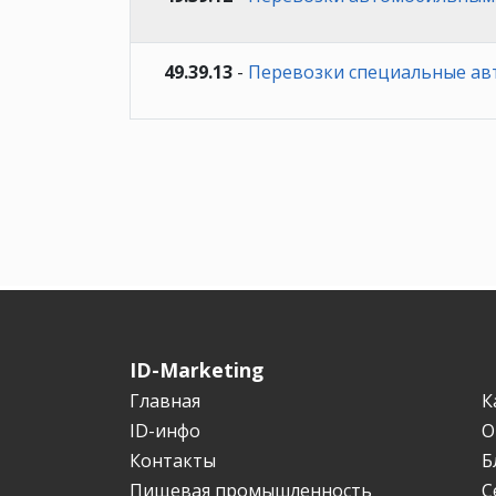
49.39.13
-
Перевозки специальные ав
ID-Marketing
Главная
К
ID-инфо
О
Контакты
Б
Пищевая промышленность
С