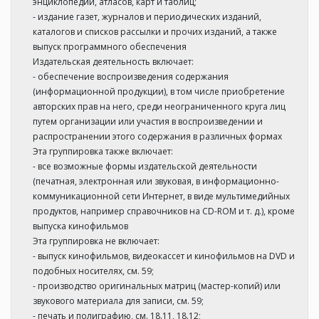
энциклопедий, атласов, карт и таблиц;
- издание газет, журналов и периодических изданий,
каталогов и списков рассылки и прочих изданий, а также
выпуск программного обеспечения
Издательская деятельность включает:
- обеспечение воспроизведения содержания
(информационной продукции), в том числе приобретение
авторских прав на него, среди неограниченного круга лиц
путем организации или участия в воспроизведении и
распространении этого содержания в различных формах
Эта группировка также включает:
- все возможные формы издательской деятельности
(печатная, электронная или звуковая, в информационно-
коммуникационной сети Интернет, в виде мультимедийных
продуктов, например справочников на СD-RОМ и т. д.), кроме
выпуска кинофильмов
Эта группировка не включает:
- выпуск кинофильмов, видеокассет и кинофильмов на DVD и
подобных носителях, см. 59;
- производство оригинальных матриц (мастер-копий) или
звукового материала для записи, см. 59;
- печать и полиграфию, см. 18.11, 18.12;