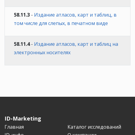
58.11.3
-
Издание атласов, карт и таблиц, в
том числе для слепых, в печатном виде
58.11.4
-
Издание атласов, карт и таблиц на
электронных носителях
ID-Marketing
Главная
Каталог исследований
ID-инфо
О компании