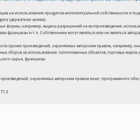
ицам на использование продуктов интеллектуальной собственности и по
укта (держателю актива)
ные формы, например, выдача разрешений на воспроизведение, использ
вах франшизы и т. п. Собственники могут являться или не являться автор
ости (кроме произведений, охраняемых авторским правом, например, кн
ных сборов за использование: патентованных объектов, торговых марок 
льного сырья, франшизы
 произведений, охраняемых авторским правом (книг, программного обеспе
 77.3