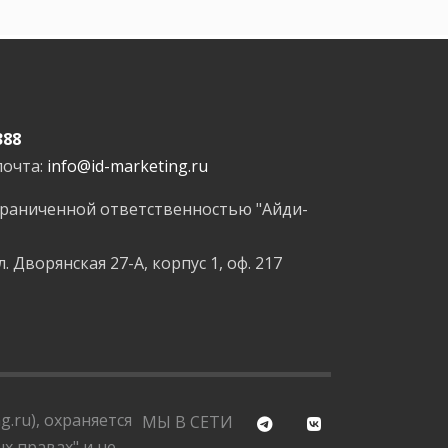
388
почта:
info@id-marketing.ru
граниченной ответственностью "Айди-
л. Дворянская 27-А, корпус 1, оф. 217
.ru), охраняется
МЫ В СЕТИ
х правах" и не