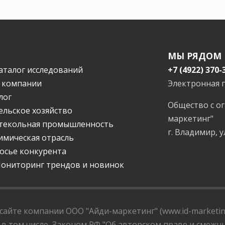
МЫ РЯДОМ
аталог исследований
+7 (4922) 370-
 компании
Электронная 
лог
Общество с о
ельское хозяйство
маркетинг"
текольная промышленность
г. Владимир, у
имическая отрасль
осье конкурента
ониторинг трендов и новинок
айте компании ООО "Айди-маркетинг" (www.id-marketing
 в том числе, Законом РФ "Об авторском праве и смежны