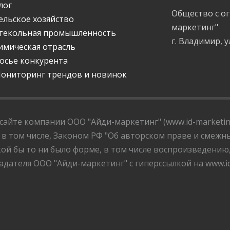
лог
Общество с о
ельское хозяйство
маркетинг"
текольная промышленность
г. Владимир, у
имическая отрасль
осье конкурента
ониторинг трендов и новинок
айте компании ООО "Айди-маркетинг" (www.id-marketing
 в том числе, Законом РФ "Об авторском праве и смежны
ой бы то ни было форме, в том числе воспроизведению
дателя ООО "Айди-маркетинг" с гиперссылкой на www.id-