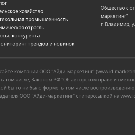
лог
Общество с о
ельское хозяйство
маркетинг"
текольная промышленность
г. Владимир, у
имическая отрасль
осье конкурента
ониторинг трендов и новинок
айте компании ООО "Айди-маркетинг" (www.id-marketing
 в том числе, Законом РФ "Об авторском праве и смежны
ой бы то ни было форме, в том числе воспроизведению
дателя ООО "Айди-маркетинг" с гиперссылкой на www.id-