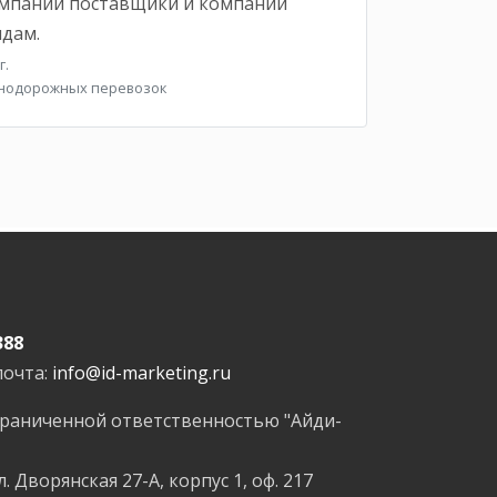
омпании поставщики и компании
идам.
г.
знодорожных перевозок
388
почта:
info@id-marketing.ru
граниченной ответственностью "Айди-
л. Дворянская 27-А, корпус 1, оф. 217