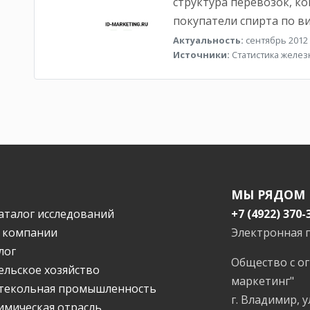
структура перевозок, к
покупатели спирта по в
Актуальность:
сентябрь 2012 
Источники:
Статистика желе
МЫ РЯДОМ
аталог исследований
+7 (4922) 370-
 компании
Электронная 
лог
Общество с о
ельское хозяйство
маркетинг"
текольная промышленность
г. Владимир, у
имическая отрасль