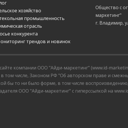
лог
Общество с о
ельское хозяйство
маркетинг"
текольная промышленность
г. Владимир, у
имическая отрасль
осье конкурента
ониторинг трендов и новинок
айте компании ООО "Айди-маркетинг" (www.id-marketing
 в том числе, Законом РФ "Об авторском праве и смежны
ой бы то ни было форме, в том числе воспроизведению
дателя ООО "Айди-маркетинг" с гиперссылкой на www.id-