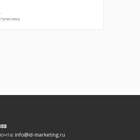
.
татистика
388
почта:
info@id-marketing.ru