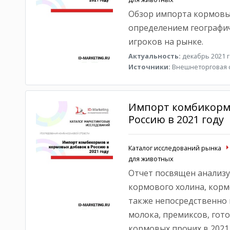
Обзор импорта кормовых
определением географич
игроков на рынке.
Актуальность:
декабрь 2021 г
Источники:
Внешнеторговая с
Импорт комбикормо
Россию в 2021 году
Каталог исследований рынка
для животных
Отчет посвящен анализу
кормового холина, корм
также непосредственно 
молока, премиксов, гот
кормовых прочих в 2021 