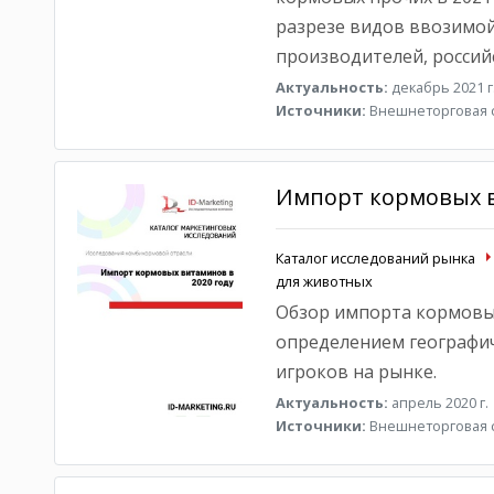
разрезе видов ввозимой
производителей, россий
Актуальность:
декабрь 2021 г
Источники:
Внешнеторговая с
Импорт кормовых в
Каталог исследований рынка
для животных
Обзор импорта кормовых
определением географич
игроков на рынке.
Актуальность:
апрель 2020 г.
Источники:
Внешнеторговая с