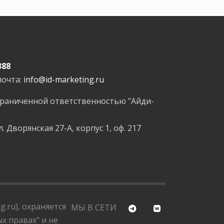
388
почта:
info@id-marketing.ru
граниченной ответственностью "Айди-
л. Дворянская 27-А, корпус 1, оф. 217
.ru), охраняется
МЫ В СЕТИ
х правах" и не