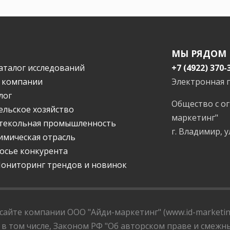
МЫ РЯДОМ
аталог исследований
+7 (4922) 370-
 компании
Электронная 
лог
Общество с о
ельское хозяйство
маркетинг"
текольная промышленность
г. Владимир, у
имическая отрасль
осье конкурента
ониторинг трендов и новинок
айте компании ООО "Айди-маркетинг" (www.id-marketing
 в том числе, Законом РФ "Об авторском праве и смежны