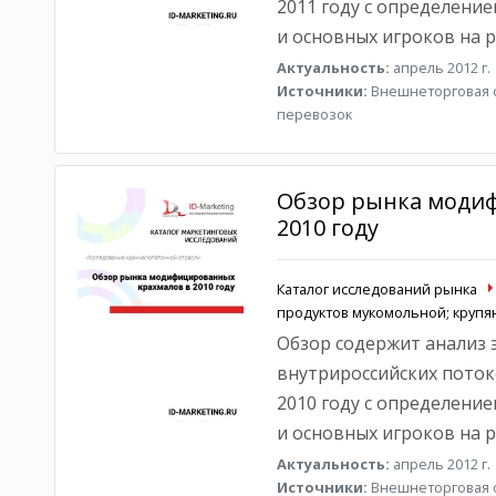
2011 году с определени
и основных игроков на 
Актуальность:
апрель 2012 г.
Источники:
Внешнеторговая с
перевозок
Обзор рынка моди
2010 году
Каталог исследований рынка
продуктов мукомольной; круп
Обзор содержит анализ э
внутрироссийских пото
2010 году с определени
и основных игроков на р
Актуальность:
апрель 2012 г.
Источники:
Внешнеторговая с