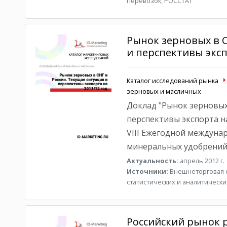
перевозок, РОССТАТ
Рынок зерновых в С
и перспективы эксп
Каталог исследований рынка
зерновых и масличных
Доклад "Рынок зерновых 
перспективы экспорта на
VIII Ежегодной междун
минеральных удобрений 
Актуальность:
апрель 2012 г.
Источники:
Внешнеторговая с
статистических и аналитически
Российский рынок р