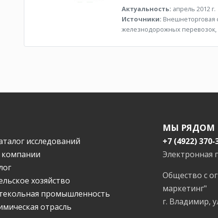
Актуальность:
апрель 2012 г.
Источники:
Внешнеторговая ст
железнодорожных перевозок,
МЫ РЯДОМ
аталог исследований
+7 (4922) 370-
 компании
Электронная 
лог
Общество с о
ельское хозяйство
маркетинг"
текольная промышленность
г. Владимир, у
имическая отрасль