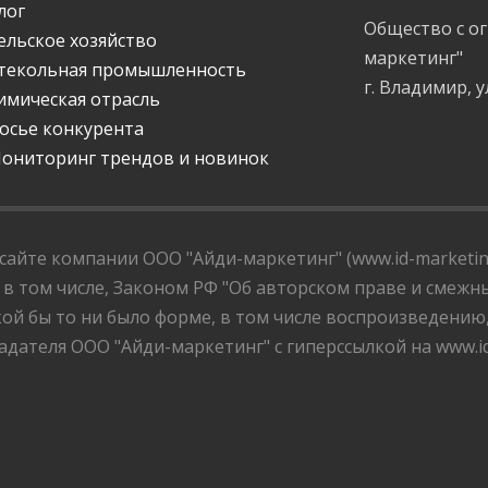
лог
Общество с о
ельское хозяйство
маркетинг"
текольная промышленность
г. Владимир, у
имическая отрасль
осье конкурента
ониторинг трендов и новинок
айте компании ООО "Айди-маркетинг" (www.id-marketing
 в том числе, Законом РФ "Об авторском праве и смежны
ой бы то ни было форме, в том числе воспроизведению
дателя ООО "Айди-маркетинг" с гиперссылкой на www.id-