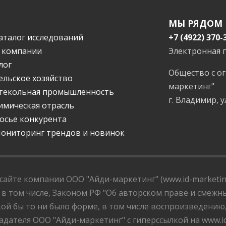
МЫ РЯДОМ
аталог исследований
+7 (4922) 370-
 компании
Электронная 
лог
Общество с о
ельское хозяйство
маркетинг"
текольная промышленность
г. Владимир, у
имическая отрасль
осье конкурента
ониторинг трендов и новинок
айте компании ООО "Айди-маркетинг" (www.id-marketing
 в том числе, Законом РФ "Об авторском праве и смежны
ой бы то ни было форме, в том числе воспроизведению
дателя ООО "Айди-маркетинг" с гиперссылкой на www.id-