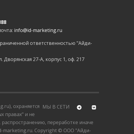
388
почта:
info@id-marketing.ru
граниченной ответственностью "Айди-
л. Дворянская 27-А, корпус 1, оф. 217
.ru), охраняется
МЫ В СЕТИ
х правах" и не
, распространению, переработке иначе
marketing.ru. Copyright © ООО "Айди-