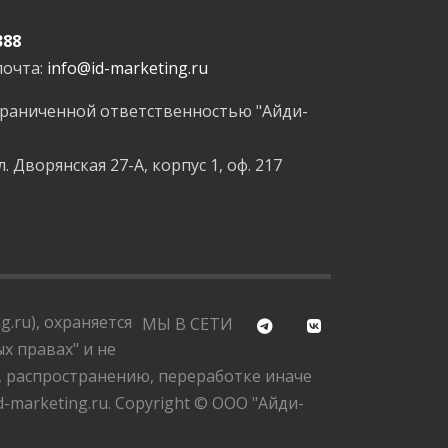
388
почта:
info@id-marketing.ru
граниченной ответственностью "Айди-
л. Дворянская 27-А, корпус 1, оф. 217
.ru), охраняется
МЫ В СЕТИ
х правах" и не
, распространению, переработке иначе
marketing.ru. Copyright © ООО "Айди-