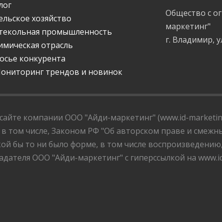
лог
Общество с о
ельское хозяйство
маркетинг"
текольная промышленность
г. Владимир, у
имическая отрасль
осье конкурента
ониторинг трендов и новинок
айте компании ООО "Айди-маркетинг" (www.id-marketing
 в том числе, Законом РФ "Об авторском праве и смежны
ой бы то ни было форме, в том числе воспроизведению
дателя ООО "Айди-маркетинг" с гиперссылкой на www.id-