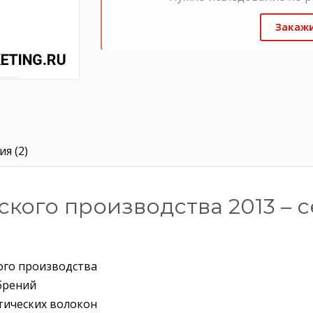
Закажи
я (2)
кого производства 2013 – се
ого производства
брений
тических волокон