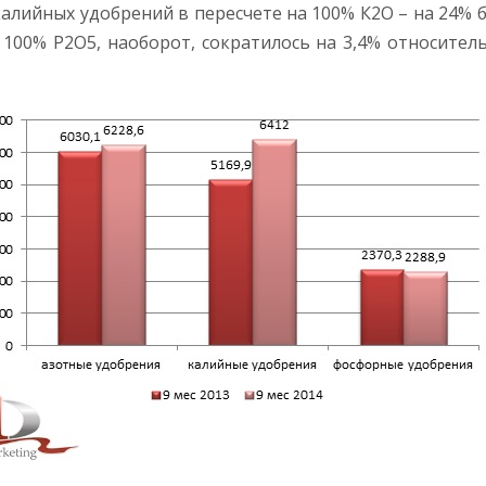
; калийных удобрений в пересчете на 100% К2О – на 24% 
100% Р2О5, наоборот, сократилось на 3,4% относител