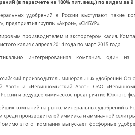
й (в пересчете на 100% пит. вещ.) по видам за 9 мес.
ральных удобрений в России выступают такие комп
», предприятия группы «Акрон», «СИБУР».
мировым производителем и экспортером калия. Компа
ристого калия с апреля 2014 года по март 2015 года.
ртикально интегрированная компания, один из 
оссийский производитель минеральных удобрений. Ос
й Азот» и «Невинномысский Азот». ОАО «Невинном
 России и ведущее химическое предприятие Южного фед
ейших компаний на рынке минеральных удобрений в Ро
ом среди производителей аммиака и аммиачной селитры
Помимо этого, компания выпускает фосфорные удобре