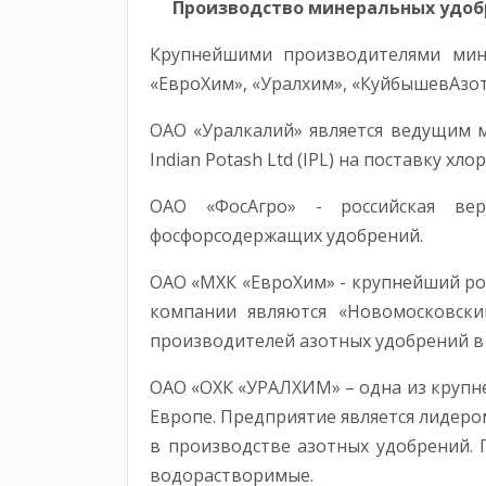
Производство минеральных удобрени
Крупнейшими производителями мине
«ЕвроХим», «Уралхим», «КуйбышевАзот
ОАО «Уралкалий» является ведущим 
Indian Potash Ltd (IPL) на поставку хло
ОАО «ФосАгро» - российская ве
фосфорсодержащих удобрений.
ОАО «МХК «ЕвроХим» - крупнейший р
компании являются «Новомосковски
производителей азотных удобрений в
ОАО «ОХК «УРАЛХИМ» – одна из крупн
Европе. Предприятие является лидер
в производстве азотных удобрений. 
водорастворимые.