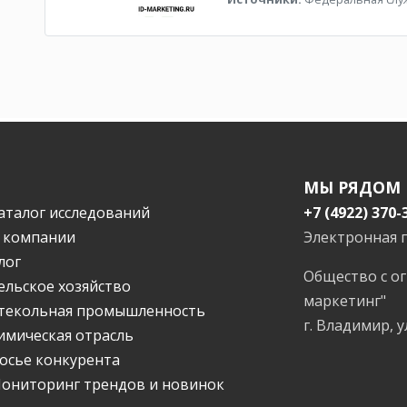
МЫ РЯДОМ
аталог исследований
+7 (4922) 370-
 компании
Электронная 
лог
Общество с о
ельское хозяйство
маркетинг"
текольная промышленность
г. Владимир, у
имическая отрасль
осье конкурента
ониторинг трендов и новинок