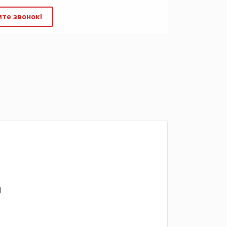
те звонок!
)