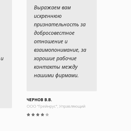
Выражаем вам
искреннюю
признательность за
добросовестное
отношение и
взаимопонимание, за
 и
хорошие рабочие
контакты между
нашими фирмами.
ЧЕРНОВ В.В.
ООО "Грейнрус", Управляющий