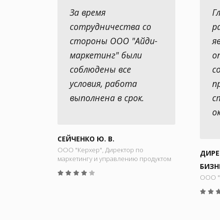
За время
Г
сотрудничества со
р
стороны ООО "Айди-
я
маркетинг" были
о
соблюдены все
с
условия, работа
п
выполнена в срок.
с
о
СЕЙЧЕНКО Ю. В.
ООО "Керхер", Директор по
ДИРЕ
маркетингу и управлению продуктом
БИЗН
ООО "М