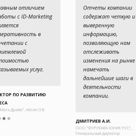
лавным отличием
Отчеты компании
аботы с ID-Marketing
содержат четкую и
вляется
выверенную
перативность в
информацию,
очетании с
позволяющую нам
риемлемой
отслеживать
тоимостью
изменения на рынке
казываемых услуг.
намечать
дальнейшие шаги в
деятельности
КТОР ПО РАЗВИТИЮ
компании.
ЕСА
ега Драйв", Айсин Э.В.
ДМИТРИЕВ А.И.
ООО "ФУРУКАВА ЮНИК РУС",
Генеральный директор