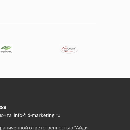
388
почта:
info@id-marketing.ru
граниченной ответственностью "Айди-