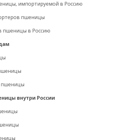
шеницы, импортируемой в Россию
мпортеров пшеницы
ов пшеницы в Россию
идам
ицы
 пшеницы
й пшеницы
еницы внутри России
пшеницы
пшеницы
шеницы