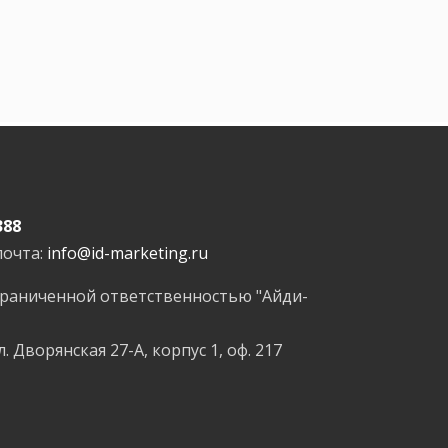
388
почта:
info@id-marketing.ru
граниченной ответственностью "Айди-
л. Дворянская 27-А, корпус 1, оф. 217