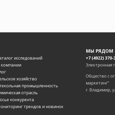
МЫ РЯДОМ
аталог исследований
+7 (4922) 370-
 компании
Электронная 
лог
Общество с о
ельское хозяйство
маркетинг"
текольная промышленность
г. Владимир, у
имическая отрасль
осье конкурента
ониторинг трендов и новинок