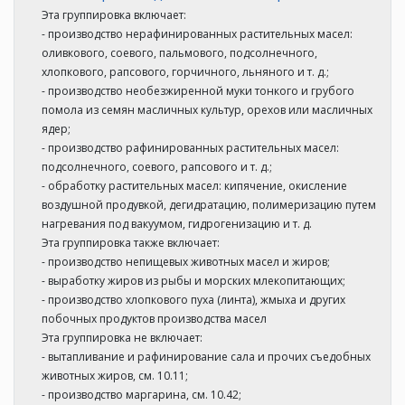
Эта группировка включает:
- производство нерафинированных растительных масел:
оливкового, соевого, пальмового, подсолнечного,
хлопкового, рапсового, горчичного, льняного и т. д.;
- производство необезжиренной муки тонкого и грубого
помола из семян масличных культур, орехов или масличных
ядер;
- производство рафинированных растительных масел:
подсолнечного, соевого, рапсового и т. д.;
- обработку растительных масел: кипячение, окисление
воздушной продувкой, дегидратацию, полимеризацию путем
нагревания под вакуумом, гидрогенизацию и т. д.
Эта группировка также включает:
- производство непищевых животных масел и жиров;
- выработку жиров из рыбы и морских млекопитающих;
- производство хлопкового пуха (линта), жмыха и других
побочных продуктов производства масел
Эта группировка не включает:
- вытапливание и рафинирование сала и прочих съедобных
животных жиров, см. 10.11;
- производство маргарина, см. 10.42;