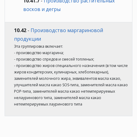
10.41.7
-
Производство растительных
восков и дегры
10.42
-
Производство маргариновой
продукции
Эта группировка включает:
- производство маргарина;
- производство спредов и смесей топленых;
- производство жиров специального назначения (в том числе
жиров кондитерских, кулинарных, хлебопекарных),
заменителей молочного жира, эквивалентов масла какао,
улучшителей масла какао SOS-типа, заменителей масла какао
РOР-типа, заменителей масла какао нетемперируемых
нелауринового типа, заменителей масла какао
нетемперируемых лауринового типа