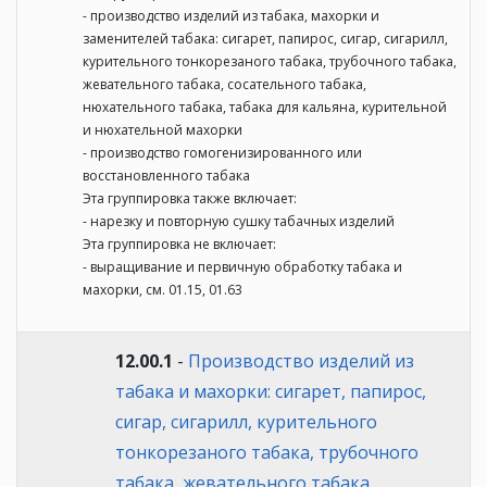
- производство изделий из табака, махорки и
заменителей табака: сигарет, папирос, сигар, сигарилл,
курительного тонкорезаного табака, трубочного табака,
жевательного табака, сосательного табака,
нюхательного табака, табака для кальяна, курительной
и нюхательной махорки
- производство гомогенизированного или
восстановленного табака
Эта группировка также включает:
- нарезку и повторную сушку табачных изделий
Эта группировка не включает:
- выращивание и первичную обработку табака и
махорки, см. 01.15, 01.63
12.00.1
-
Производство изделий из
табака и махорки: сигарет, папирос,
сигар, сигарилл, курительного
тонкорезаного табака, трубочного
табака, жевательного табака,