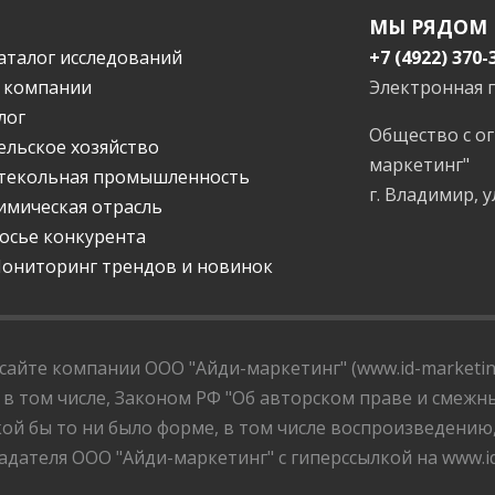
МЫ РЯДОМ
аталог исследований
+7 (4922) 370-
 компании
Электронная 
лог
Общество с о
ельское хозяйство
маркетинг"
текольная промышленность
г. Владимир, у
имическая отрасль
осье конкурента
ониторинг трендов и новинок
айте компании ООО "Айди-маркетинг" (www.id-marketing
 в том числе, Законом РФ "Об авторском праве и смежны
ой бы то ни было форме, в том числе воспроизведению
дателя ООО "Айди-маркетинг" с гиперссылкой на www.id-