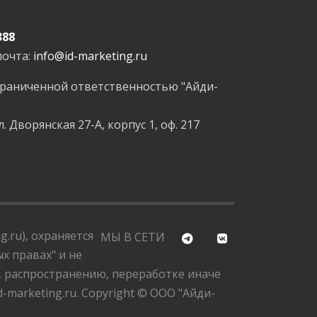
388
почта:
info@id-marketing.ru
граниченной ответственностью "Айди-
л. Дворянская 27-А, корпус 1, оф. 217
.ru), охраняется
МЫ В СЕТИ
х правах" и не
, распространению, переработке иначе
marketing.ru. Copyright © ООО "Айди-