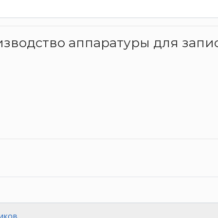
оизводство аппаратуры для зап
иков