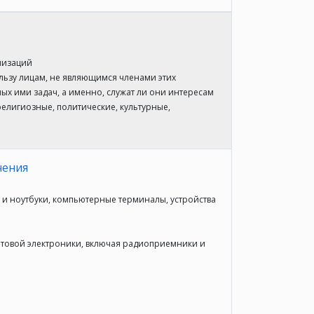
низаций
ользу лицам, не являющимся членами этих
х ими задач, а именно, служат ли они интересам
религиозные, политические, культурные,
чения
и ноутбуки, компьютерные терминалы, устройства
ытовой электроники, включая радиоприемники и