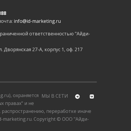
388
почта:
info@id-marketing.ru
граниченной ответственностью "Айди-
л. Дворянская 27-А, корпус 1, оф. 217
.ru), охраняется
МЫ В СЕТИ
х правах" и не
, распространению, переработке иначе
marketing.ru. Copyright © ООО "Айди-