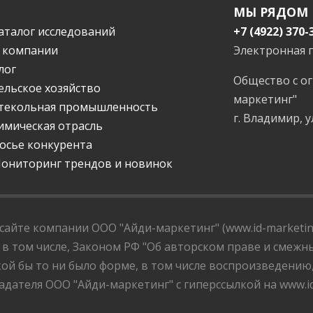
МЫ РЯДОМ
аталог исследований
+7 (4922) 370-
 компании
Электронная 
лог
Общество с о
ельское хозяйство
маркетинг"
текольная промышленность
г. Владимир, у
имическая отрасль
осье конкурента
ониторинг трендов и новинок
айте компании ООО "Айди-маркетинг" (www.id-marketing
 в том числе, Законом РФ "Об авторском праве и смежны
ой бы то ни было форме, в том числе воспроизведению
дателя ООО "Айди-маркетинг" с гиперссылкой на www.id-