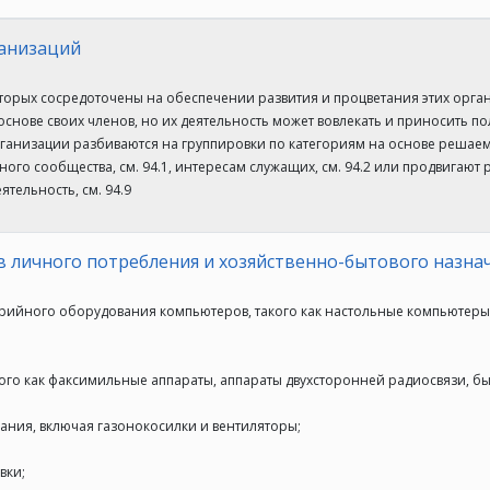
ганизаций
оторых сосредоточены на обеспечении развития и процветания этих орга
снове своих членов, но их деятельность может вовлекать и приносить п
анизации разбиваются на группировки по категориям на основе решаемы
го сообщества, см. 94.1, интересам служащих, см. 94.2 или продвигают 
тельность, см. 94.9
 личного потребления и хозяйственно-бытового назна
рийного оборудования компьютеров, такого как настольные компьютеры 
ого как факсимильные аппараты, аппараты двухсторонней радиосвязи, б
ания, включая газонокосилки и вентиляторы;
вки;