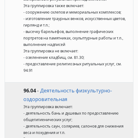
Эта группировка также включает:
- сооружению склепов и мемориальных комплексов;
- изготовление траурных венков, искусственных цветов,
гирлянд и т.п.;
- высечку барельефов, выполнение графических
портретов на памятниках, скульптурные работы и т.п.,
выполнение надписей
Эта группировка не включает:
- озеленение кладбищ, см. 81.30;
- предоставление религиозных ритуальных услуг, см.
94.91
96.04
-
Деятельность физкультурно-
оздоровительная
Эта группировка включает:
- деятельность бань и душевых по предоставлению
общегигиенических услуг;
- деятельность саун, соляриев, салонов для снижения
веса и похудения и т.п.