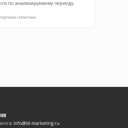
оги по анализируемому периоду.
орговая статистика
388
почта:
info@id-marketing.ru