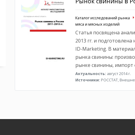
Рынок свинины в Рос
Каталог исследований рынка
мяса и мясных изделий
Статья посвящена анали
2013 гг. и подготовлена
ID-Marketing. В матери
рынка свинины: произво
рынке свинины, импорт 
Актуальность:
август 2014 г.
Источники:
РОССТАТ, Внешнет