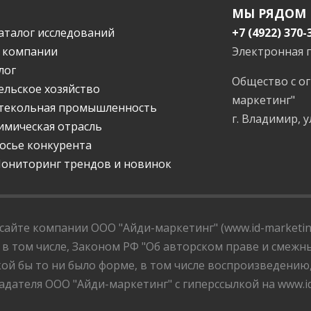
МЫ РЯДОМ
аталог исследований
+7 (4922) 370-
 компании
Электронная 
лог
Общество с о
ельское хозяйство
маркетинг"
текольная промышленность
г. Владимир, у
имическая отрасль
осье конкурента
ониторинг трендов и новинок
айте компании ООО "Айди-маркетинг" (www.id-marketing
 в том числе, Законом РФ "Об авторском праве и смежны
ой бы то ни было форме, в том числе воспроизведению
дателя ООО "Айди-маркетинг" с гиперссылкой на www.id-