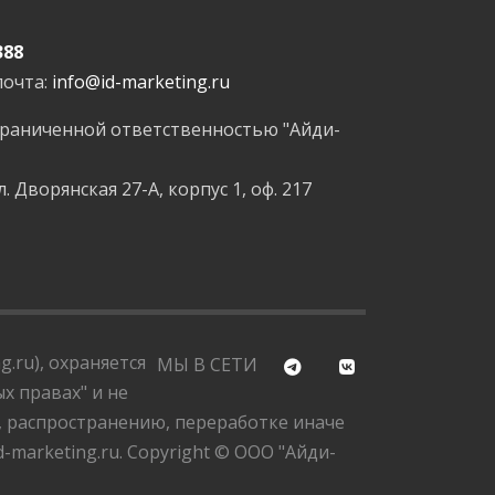
388
почта:
info@id-marketing.ru
граниченной ответственностью "Айди-
л. Дворянская 27-А, корпус 1, оф. 217
.ru), охраняется
МЫ В СЕТИ
х правах" и не
, распространению, переработке иначе
marketing.ru. Copyright © ООО "Айди-