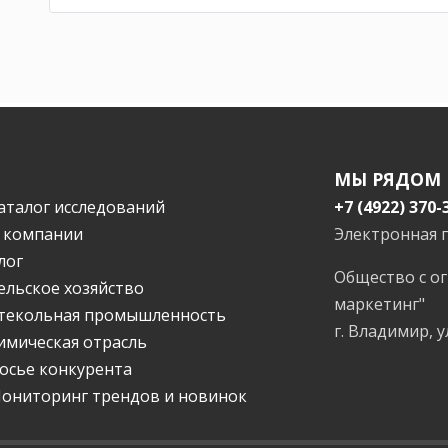
МЫ РЯДОМ
аталог исследований
+7 (4922) 370-
 компании
Электронная 
лог
Общество с о
ельское хозяйство
маркетинг"
текольная промышленность
г. Владимир, у
имическая отрасль
осье конкурента
ониторинг трендов и новинок