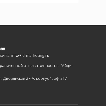
388
почта:
info@id-marketing.ru
граниченной ответственностью "Айди-
л. Дворянская 27-А, корпус 1, оф. 217