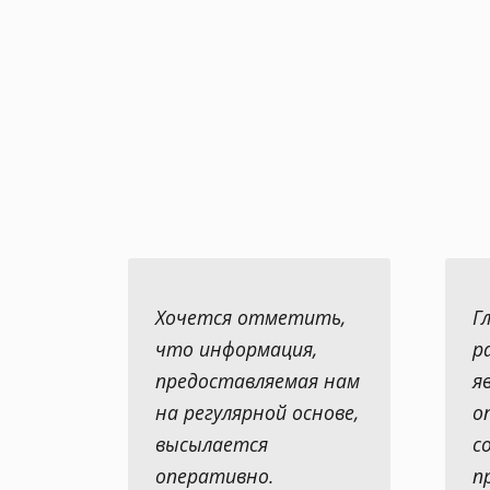
Хочется отметить,
Г
что информация,
р
предоставляемая нам
я
на регулярной основе,
о
высылается
с
оперативно.
п