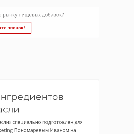
о рынку пищевых добавок?
те звонок!
ингредиентов
асли
сли» специально подготовлен для
arketing Пономаревым Иваном на