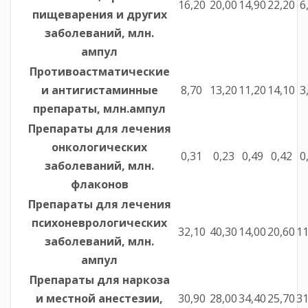
16,20
20,00
14,90
22,20
6
пищеварения и других
заболеваний, млн.
ампул
Противоастматические
и антигистаминные
8,70
13,20
11,20
14,10
3
препараты, млн.ампул
Препараты для лечения
онкологических
0,31
0,23
0,49
0,42
0
заболеваний, млн.
флаконов
Препараты для лечения
психоневрологических
32,10
40,30
14,00
20,60
11
заболеваний, млн.
ампул
Препараты для наркоза
и местной анестезии,
30,90
28,00
34,40
25,70
31