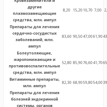
Кровезаменители и
другие
8,20
15,20
10,70
7,00
2
плазмозамещающие
средства, млн. ампул
Препараты для лечения
сердечно-сосудистых
83,60
90,50
47,00
61,90
43
заболеваний, млн.
ампул
Болеутоляющие,
жаропонижающие и
52,80
85,90
76,60
41,70
65
противовоспалительные
средства, млн. ампул
Витаминные препараты,
82,30
68,90
59,80
54,00
39
млн. ампул
Препараты для лечения
болезней эндокринной
системы, органов