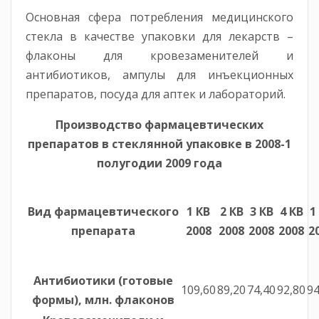
Основная сфера потребления медицинского
стекла в качестве упаковки для лекарств –
флаконы для кровезаменителей и
антибиотиков, ампулы для инъекционных
препаратов, посуда для аптек и лабораторий.
Производство фармацевтических
препаратов в стеклянной упаковке в 2008-1
полугодии 2009 года
Вид фармацевтического
1 КВ
2 КВ
3 КВ
4 КВ
1
препарата
2008
2008
2008
2008
2
Антибиотики (готовые
109,60
89,20
74,40
92,80
94
формы), млн. флаконов