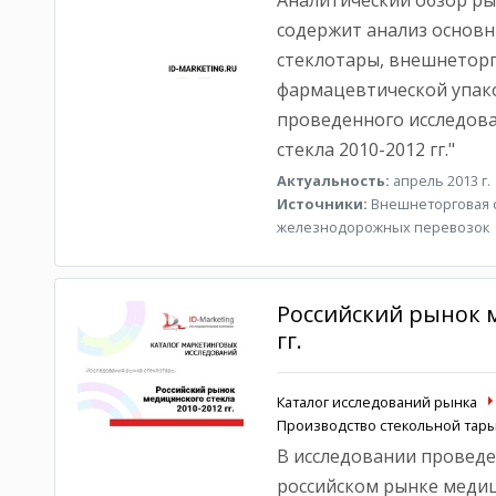
Аналитический обзор ры
содержит анализ основ
стеклотары, внешнеторг
фармацевтической упако
проведенного исследова
стекла 2010-2012 гг."
Актуальность:
апрель 2013 г.
Источники:
Внешнеторговая ст
железнодорожных перевозок
Российский рынок м
гг.
Каталог исследований рынка
Производство стекольной тар
В исследовании проведе
российском рынке медиц