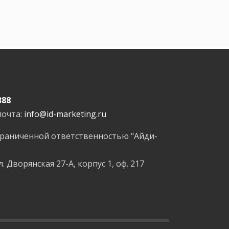
388
почта:
info@id-marketing.ru
граниченной ответственностью "Айди-
л. Дворянская 27-А, корпус 1, оф. 217