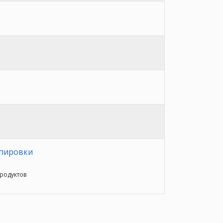
ппировки
родуктов