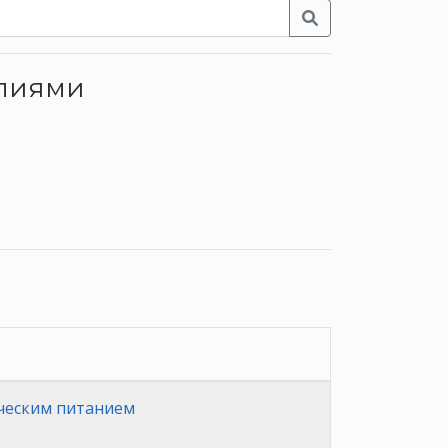
елиями
ческим питанием