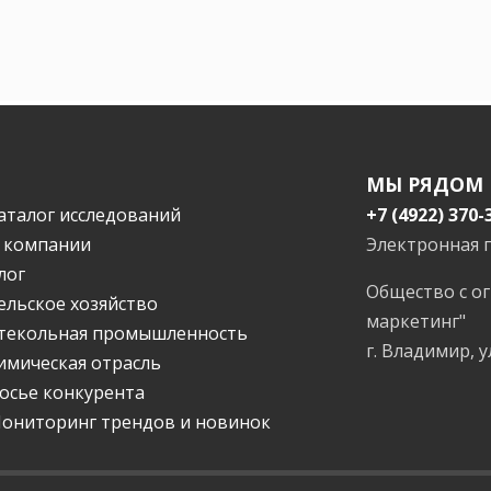
МЫ РЯДОМ
аталог исследований
+7 (4922) 370-
 компании
Электронная 
лог
Общество с о
ельское хозяйство
маркетинг"
текольная промышленность
г. Владимир, у
имическая отрасль
осье конкурента
ониторинг трендов и новинок