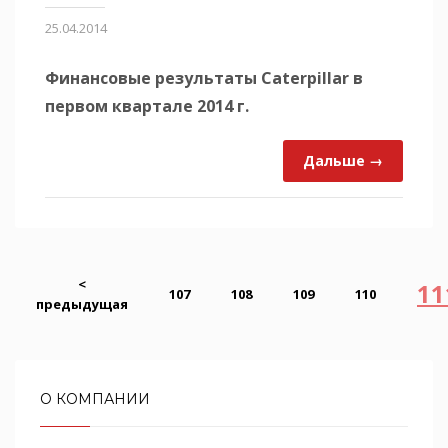
25.04.2014
Финансовые результаты Caterpillar в
первом квартале 2014 г.
Дальше →
<
11
107
108
109
110
предыдущая
О КОМПАНИИ