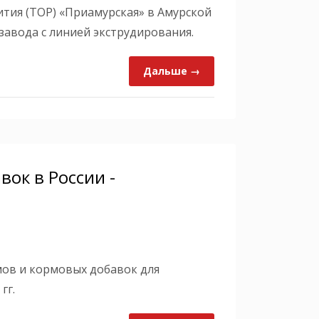
тия (ТОР) «Приамурская» в Амурской
завода с линией экструдирования.
Дальше →
ок в России -
ов и кормовых добавок для
гг.