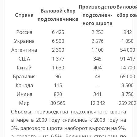
Производство
Валово
Валовой сбор
Страна
подсолнеч-
сбор со
подсолнечника
ного шрота
Россия
6 425
2 253
942
Украина
6 500
2 576
1 050
Аргентина
2 300
1 100
54 000
США
1 377
345
91 417
Китай
1 630
404
14 700
Бразилия
96
48
69 000
Канада
115
-
3 500
Индия
820
341
8 750
Мир
30 565
12 342
259 202
Объемы производства подсолнечного шрота
в мире в 2009 году снизились к 2008 году на
3%, рапсового шрота наоборот выросли на 9%,
а соевого - на 6,5%. Ведущими странами по